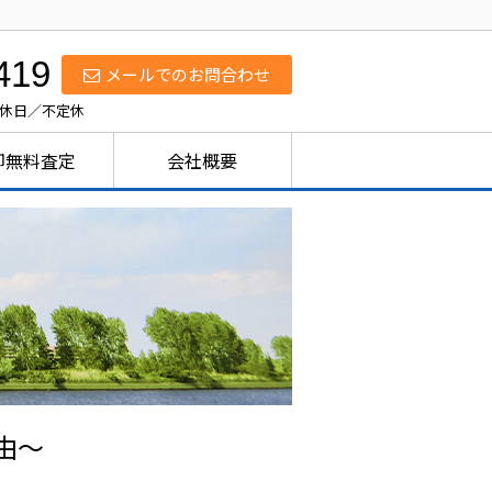
419
メールでのお問合わせ
定休日／不定休
却無料査定
会社概要
由〜