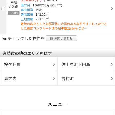
築年月
1968年09月
(築57年)
建物構造
木造
一戸建て
2
建物面積
142.02m
2
土地面積
283.00m
敷地の広々としたお部屋数に余裕のあるお宅です！しっかりと
した鉄筋コンクリート造の堀車庫2台分もござ…
チェックした物件を
お問い合わせ
宮崎市の他のエリアを探す
桜ケ丘町
佐土原町下田島
島之内
吉村町
メニュー