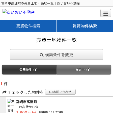
宮崎市高洲町の売買土地・売地一覧｜あいおい不動産
売買物件検索
賃貸物件検索
売買土地物件一覧
検索条件を変更
公開物件（1）
販売中（1）
1
件
チェックした物件を
お問い合わせ
宮崎市高洲町
一の宮
徒歩10分
1,800万円
坪単価：19.7万円