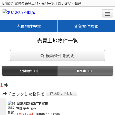
児湯郡新富町の売買土地・売地一覧｜あいおい不動産
売買物件検索
賃貸物件検索
売買土地物件一覧
検索条件を変更
公開物件（1）
販売中（1）
1
件
チェックした物件を
お問い合わせ
児湯郡新富町下富田
軍瀬
徒歩16分
100万円
坪単価：1.42万円