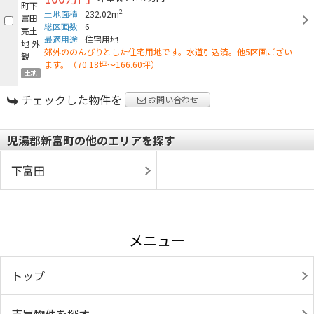
2
土地面積
232.02m
総区画数
6
最適用途
住宅用地
郊外ののんびりとした住宅用地です。水道引込済。他5区画ござい
ます。（70.18坪～166.60坪）
土地
チェックした物件を
お問い合わせ
児湯郡新富町の他のエリアを探す
下富田
メニュー
トップ