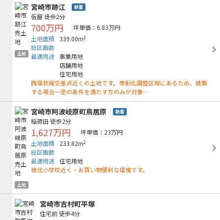
宮崎市跡江
新着
仮屋
徒歩2分
700万円
坪単価：6.83万円
2
土地面積
339.00m
総区画数
土地
最適用途
事業用地
店舗用地
住宅用地
西環状線交差点近くの土地です。市街化調整区域にあるため、建築
する場合一定の条件を満たす方のみが対象…
宮崎市阿波岐原町鳥居原
新着
稲荷田
徒歩2分
1,627万円
坪単価：23万円
2
土地面積
233.82m
総区画数
最適用途
住宅用地
檍北小学校近く・お買い物便利な環境です。
土地
宮崎市吉村町平塚
住宅前
徒歩4分