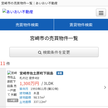
宮崎市の売買物件一覧｜あいおい不動産
売買物件検索
賃貸物件検索
宮崎市の売買物件一覧
検索条件を変更
11
件
宮崎市佐土原町下田島
新着
札の辻
徒歩4分
1,300万円
/ 3LDK
築年月
1993年11月
(築32年)
建物構造
木造
2
建物面積
98.57m
一戸建て
2
土地面積
337.12m