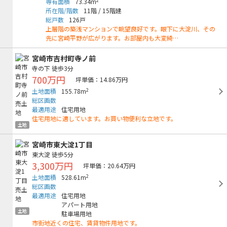
2
専有面積
73.34m
所在階/階数
11階
/
15階建
総戸数
126戸
上層階の築浅マンションで眺望良好です。眼下に大淀川、その
先に宮崎平野が広がります。お部屋内も大変綺…
宮崎市吉村町寺ノ前
寺の下
徒歩3分
700万円
坪単価：14.86万円
2
土地面積
155.78m
総区画数
最適用途
住宅用地
住宅用地に適しています。お買い物便利な立地です。
土地
宮崎市東大淀1丁目
東大淀
徒歩5分
3,300万円
坪単価：20.64万円
2
土地面積
528.61m
総区画数
最適用途
住宅用地
アパート用地
土地
駐車場用地
市街地近くの住宅、賃貸物件用地です。