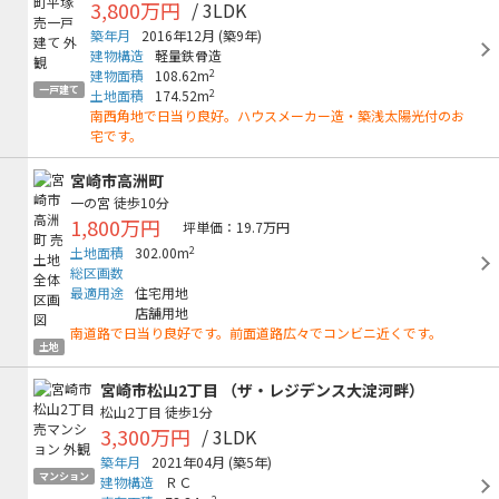
3,800万円
/ 3LDK
築年月
2016年12月
(築9年)
建物構造
軽量鉄骨造
2
建物面積
108.62m
一戸建て
2
土地面積
174.52m
南西角地で日当り良好。ハウスメーカー造・築浅太陽光付のお
宅です。
宮崎市高洲町
一の宮
徒歩10分
1,800万円
坪単価：19.7万円
2
土地面積
302.00m
総区画数
最適用途
住宅用地
店舗用地
南道路で日当り良好です。前面道路広々でコンビニ近くです。
土地
宮崎市松山2丁目 （ザ・レジデンス大淀河畔）
松山2丁目
徒歩1分
3,300万円
/ 3LDK
築年月
2021年04月
(築5年)
マンション
建物構造
ＲＣ