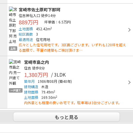
宮崎市佐土原町下那珂
住吉神社入口
徒歩14分
889万円
坪単価：6.5万円
2
土地面積
452.42m
総区画数
3
最適用途
住宅用地
広々とした住宅用地です。3区画ございます。いずれも120坪を超え
土地
る面積で、平屋の建築もご検討頂けま…
宮崎市島之内
住吉
徒歩8分
1,380万円
/ 3LDK
築年月
1986年08月
(築40年)
建物構造
木造
一戸建て
2
建物面積
79.49m
2
土地面積
169.50m
内外装とも程度の良いお宅です。駐車場は3台分ございます。
もっと見る