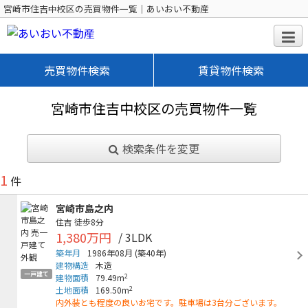
宮崎市住吉中校区の売買物件一覧｜あいおい不動産
売買物件検索
賃貸物件検索
宮崎市住吉中校区の売買物件一覧
検索条件を変更
1
件
宮崎市島之内
住吉
徒歩8分
1,380万円
/ 3LDK
築年月
1986年08月
(築40年)
建物構造
木造
一戸建て
2
建物面積
79.49m
2
土地面積
169.50m
内外装とも程度の良いお宅です。駐車場は3台分ございます。